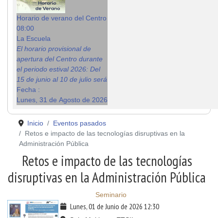
Horario de verano del Centro
08:00
La Escuela
El horario provisional de
apertura del Centro durante
el periodo estival 2026: Del
15 de junio al 10 de julio será
Fecha :
Lunes, 31 de Agosto de 2026
Inicio
Eventos pasados
Retos e impacto de las tecnologías disruptivas en la
Administración Pública
Retos e impacto de las tecnologías
disruptivas en la Administración Pública
Seminario
Lunes, 01 de Junio de 2026
12:30