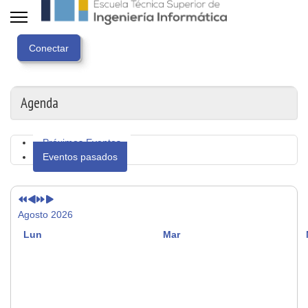
Año
Mes
Próximo
Próximo
anterior
anterior
año
mes
Agenda
Próximos Eventos
Eventos pasados
Agosto 2026
Lun
Mar