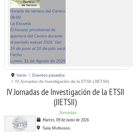
Horario de verano del Centro
08:00
La Escuela
El horario provisional de
apertura del Centro durante
el periodo estival 2026: Del
15 de junio al 10 de julio será
Fecha :
Lunes, 31 de Agosto de 2026
Inicio
Eventos pasados
IV Jornadas de Investigación de la ETSII (JIETSII)
IV Jornadas de Investigación de la ETSII
(JIETSII)
Jornadas
Martes, 09 de Junio de 2026
Sala Multiusos.