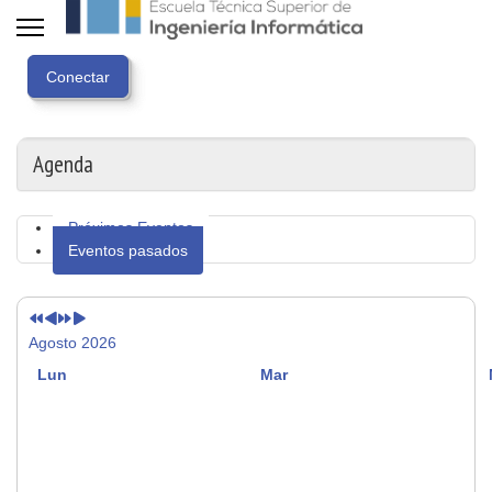
Año
Mes
Próximo
Próximo
anterior
anterior
año
mes
Agenda
Próximos Eventos
Eventos pasados
Agosto 2026
Lun
Mar