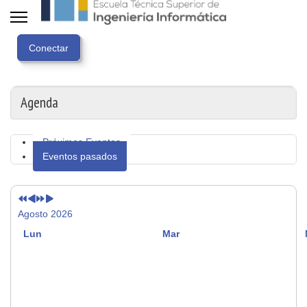
Año
Mes
Próximo
Próximo
anterior
anterior
año
mes
Agenda
Próximos Eventos
Eventos pasados
Agosto 2026
Lun
Mar