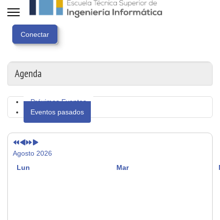
Año
Mes
Próximo
Próximo
anterior
anterior
año
mes
Agenda
Próximos Eventos
Eventos pasados
Agosto 2026
Lun
Mar