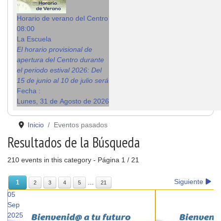
Horario de verano del Centro
08:00
La Escuela
El horario provisional de
apertura del Centro durante
el periodo estival 2026: Del
15 de junio al 10 de julio será
Fecha :
Lunes, 31 de Agosto de 2026
Inicio
Eventos pasados
Resultados de la Búsqueda
210 events in this category
- Página 1 / 21
Siguiente
...
1
2
3
4
5
21
05
Sep
2025