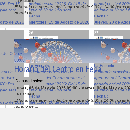
La Escuela
026: Del 15
periodo estival 2026: Del 15 de
periodo estival 202
El horario de apertura del Centro será de 9:00 a 14:00 horas lo
julio será
junio al 10 de julio será
de junio al 10 de ju
Horario de
...
Fecha :
Fecha :
gosto de 2026
Miércoles, 19 de Agosto de 2026
Jueves, 20 de Ago
26
27
05
May
o del Centro
Horario de verano del Centro
Horario de verano 
2025
08:00
08:00
09:00
Horario del Centro en Feria
La Escuela
La Escuela
ional de
El horario provisional de
El horario provision
ro durante el
apertura del Centro durante el
apertura del Centro
Días no lectivos
026: Del 15
periodo estival 2026: Del 15 de
periodo estival 202
Lunes, 05 de May de 2025
09:00
-
Martes, 06 de May de 20
julio será
junio al 10 de julio será
de junio al 10 de ju
La Escuela
Fecha :
Fecha :
El horario de apertura del Centro será de 9:00 a 14:00 horas lo
gosto de 2026
Miércoles, 26 de Agosto de 2026
Jueves, 27 de Ago
Horario de
...