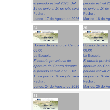
el periodo estival 2026: Del
periodo estival 2
15 de junio al 10 de julio será
de junio al 10 de 
Fecha :
Fecha :
Lunes, 17 de Agosto de 2026
Martes, 18 de A
24
25
Horario de verano del Centro
Horario de veran
08:00
08:00
La Escuela
La Escuela
El horario provisional de
El horario provis
apertura del Centro durante
apertura del Cent
el periodo estival 2026: Del
periodo estival 2
15 de junio al 10 de julio será
de junio al 10 de 
Fecha :
Fecha :
Lunes, 24 de Agosto de 2026
Martes, 25 de A
31