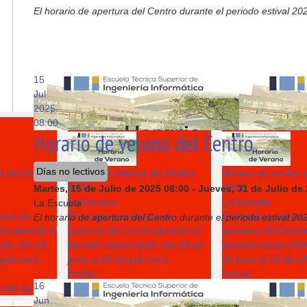
El horario de apertura del Centro durante el periodo estival 202
15
Jul
2025
08:00
5
6
Horario de verano del Centro
Días no lectivos
o del Centro
Horario de verano del Centro
Horario de verano 
08:00
08:00
Martes, 15 de Julio de 2025
08:00
-
Jueves, 31 de Julio de
La Escuela
La Escuela
La Escuela
ional de
El horario provisional de
El horario provision
El horario de apertura del Centro durante el periodo estival 202
ro durante el
apertura del Centro durante el
apertura del Centro
026: Del 15
periodo estival 2026: Del 15 de
periodo estival 202
julio será
junio al 10 de julio será
de junio al 10 de ju
Fecha :
Fecha :
16
gosto de 2026
Miércoles, 05 de Agosto de 2026
Jueves, 06 de Ago
Jun