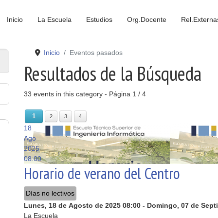
Inicio
La Escuela
Estudios
Org.Docente
Rel.Externa
Inicio
Eventos pasados
Resultados de la Búsqueda
33 events in this category
- Página 1 / 4
1
2
3
4
18
Ago
2025
Mié
Jue
08:00
Horario de verano del Centro
Días no lectivos
Lunes, 18 de Agosto de 2025
08:00
-
Domingo, 07 de Sept
La Escuela