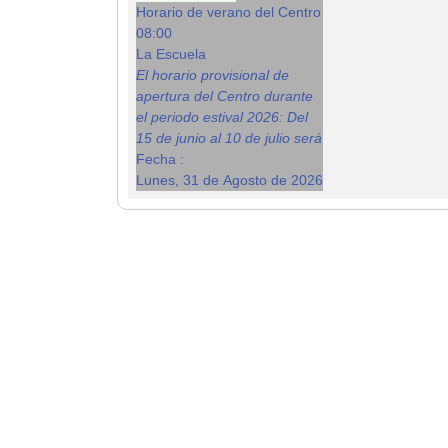
Horario de verano del Centro
08:00
La Escuela
El horario provisional de
apertura del Centro durante
el periodo estival 2026: Del
15 de junio al 10 de julio será
Fecha :
Lunes, 31 de Agosto de 2026