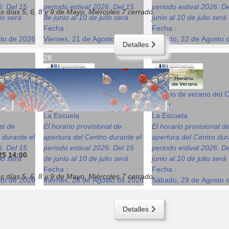
6: Del 15
periodo estival 2026: Del 15
periodo estival 2026: D
s días 5, 6, 8 y 9 de Mayo. Miércoles 7 cerrado.
lio será
de junio al 10 de julio será
junio al 10 de julio será
Fecha :
Fecha :
sto de 2026
Viernes, 21 de Agosto de 2026
Sábado, 22 de Agosto 
Detalles
28
29
del Centro
Horario de verano del Centro
Horario de verano del 
08:00
08:00
La Escuela
La Escuela
al de
El horario provisional de
El horario provisional d
 durante el
apertura del Centro durante el
apertura del Centro dur
6: Del 15
periodo estival 2026: Del 15
periodo estival 2026: D
25
14:00
lio será
de junio al 10 de julio será
junio al 10 de julio será
Fecha :
Fecha :
s días 5, 6, 8 y 9 de Mayo. Miércoles 7 cerrado.
sto de 2026
Viernes, 28 de Agosto de 2026
Sábado, 29 de Agosto 
Detalles