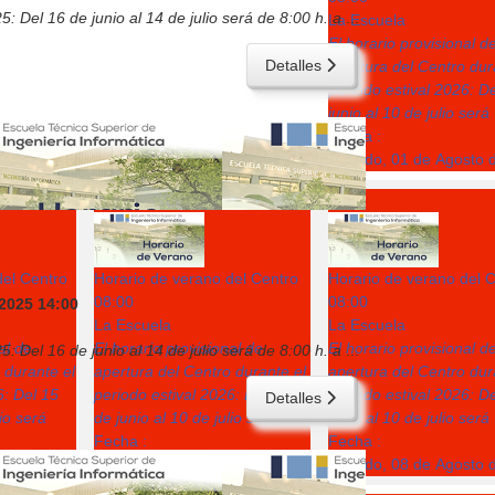
5: Del 16 de junio al 14 de julio será de 8:00 h. a
...
La Escuela
El horario provisional d
Detalles
apertura del Centro dur
periodo estival 2026: D
junio al 10 de julio será
Fecha :
Sábado, 01 de Agosto 
7
8
del Centro
Horario de verano del Centro
Horario de verano del 
08:00
08:00
 2025
14:00
La Escuela
La Escuela
al de
El horario provisional de
El horario provisional d
5: Del 16 de junio al 14 de julio será de 8:00 h. a
...
 durante el
apertura del Centro durante el
apertura del Centro dur
6: Del 15
periodo estival 2026: Del 15
periodo estival 2026: D
Detalles
lio será
de junio al 10 de julio será
junio al 10 de julio será
Fecha :
Fecha :
sto de 2026
Viernes, 07 de Agosto de 2026
Sábado, 08 de Agosto 