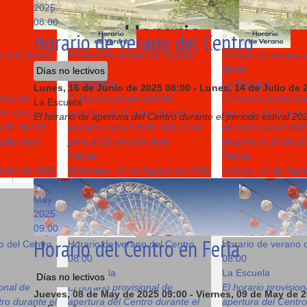
12
13
2025
08:00
Horario de verano del Centro
o del Centro
Horario de verano del Centro
Horario de verano 
08:00
08:00
Días no lectivos
La Escuela
La Escuela
Lunes, 16 de Junio de 2025
08:00
-
Lunes, 14 de Julio de 
ional de
El horario provisional de
El horario provision
La Escuela
ro durante el
apertura del Centro durante el
apertura del Centro
El horario de apertura del Centro durante el periodo estival 202
026: Del 15
periodo estival 2026: Del 15 de
periodo estival 202
julio será
junio al 10 de julio será
de junio al 10 de ju
Fecha :
Fecha :
gosto de 2026
Miércoles, 12 de Agosto de 2026
Jueves, 13 de Ago
08
19
20
May
2025
09:00
Horario del Centro en Feria
o del Centro
Horario de verano del Centro
Horario de verano 
08:00
08:00
La Escuela
La Escuela
Días no lectivos
ional de
El horario provisional de
El horario provision
Jueves, 08 de May de 2025
09:00
-
Viernes, 09 de May de 
ro durante el
apertura del Centro durante el
apertura del Centro