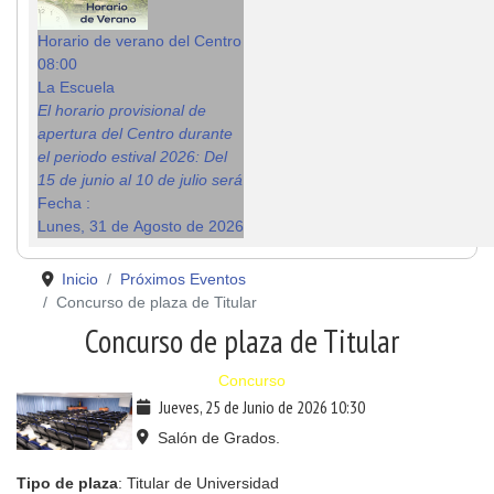
Horario de verano del Centro
08:00
La Escuela
El horario provisional de
apertura del Centro durante
el periodo estival 2026: Del
15 de junio al 10 de julio será
Fecha :
Lunes, 31 de Agosto de 2026
Inicio
Próximos Eventos
Concurso de plaza de Titular
Concurso de plaza de Titular
Concurso
Jueves, 25 de Junio de 2026
10:30
Salón de Grados.
Tipo de plaza
: Titular de Universidad