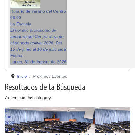
Horario de verano del Centro
08:00
La Escuela
El horario provisional de
apertura del Centro durante
el periodo estival 2026: Del
15 de junio al 10 de julio será
Fecha :
Lunes, 31 de Agosto de 2026
Inicio
Próximos Eventos
Resultados de la Búsqueda
7 events in this category
17
Jun
2026
10:00