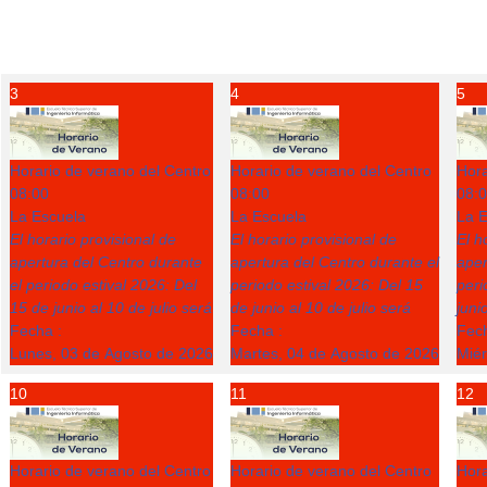
3
4
5
Horario de verano del Centro
Horario de verano del Centro
Hora
08:00
08:00
08:
La Escuela
La Escuela
La E
El horario provisional de
El horario provisional de
El h
apertura del Centro durante
apertura del Centro durante el
aper
el periodo estival 2026: Del
periodo estival 2026: Del 15
peri
15 de junio al 10 de julio será
de junio al 10 de julio será
juni
Fecha :
Fecha :
Fech
Lunes, 03 de Agosto de 2026
Martes, 04 de Agosto de 2026
Miér
10
11
12
Horario de verano del Centro
Horario de verano del Centro
Hora