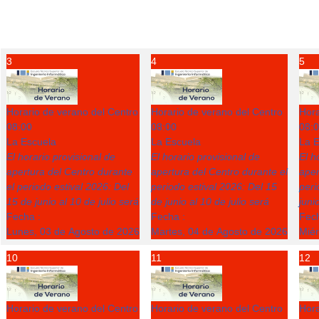
3
4
5
Horario de verano del Centro
Horario de verano del Centro
Hora
08:00
08:00
08:
La Escuela
La Escuela
La E
El horario provisional de
El horario provisional de
El h
apertura del Centro durante
apertura del Centro durante el
aper
el periodo estival 2026: Del
periodo estival 2026: Del 15
peri
15 de junio al 10 de julio será
de junio al 10 de julio será
juni
Fecha :
Fecha :
Fech
Lunes, 03 de Agosto de 2026
Martes, 04 de Agosto de 2026
Miér
10
11
12
Horario de verano del Centro
Horario de verano del Centro
Hora