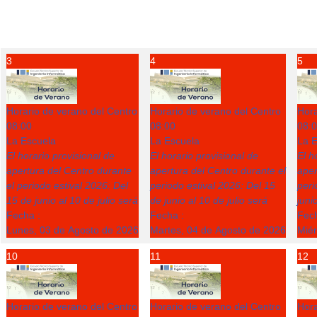
3
4
5
Horario de verano del Centro
Horario de verano del Centro
Hora
08:00
08:00
08:
La Escuela
La Escuela
La E
El horario provisional de
El horario provisional de
El h
apertura del Centro durante
apertura del Centro durante el
aper
el periodo estival 2026: Del
periodo estival 2026: Del 15
peri
15 de junio al 10 de julio será
de junio al 10 de julio será
juni
Fecha :
Fecha :
Fech
Lunes, 03 de Agosto de 2026
Martes, 04 de Agosto de 2026
Miér
10
11
12
Horario de verano del Centro
Horario de verano del Centro
Hora