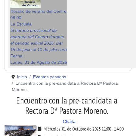
Horario de verano del Centro
08:00
La Escuela
El horario provisional de
apertura del Centro durante
el periodo estival 2026: Del
15 de junio al 10 de julio será
Fecha :
Lunes, 31 de Agosto de 2026
Inicio
Eventos pasados
Encuentro con la pre-candidata a Rectora Dª Pastora
Moreno.
Encuentro con la pre-candidata a
Rectora Dª Pastora Moreno.
Charla
Miércoles, 01 de Octubre de 2025
11:00
-
14:00