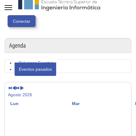
Año
Mes
Próximo
Próximo
anterior
anterior
año
mes
Agenda
Próximos Eventos
Eventos pasados
Agosto 2026
Lun
Mar