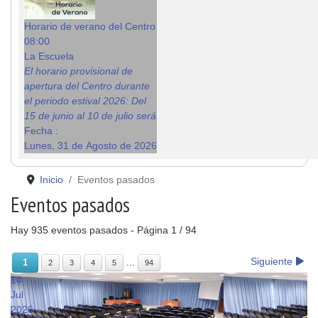
Horario de verano del Centro
08:00
La Escuela
El horario provisional de
apertura del Centro durante
el periodo estival 2026: Del
15 de junio al 10 de julio será
Fecha :
Lunes, 31 de Agosto de 2026
Inicio
Eventos pasados
Eventos pasados
Hay 935 eventos pasados
- Página 1 / 94
Siguiente
...
1
2
3
4
5
94
14
Jul
2026