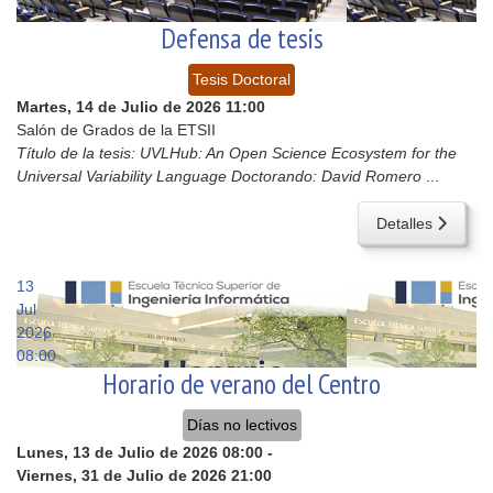
11:00
Defensa de tesis
Tesis Doctoral
Martes, 14 de Julio de 2026
11:00
Salón de Grados de la ETSII
Título de la tesis: UVLHub: An Open Science Ecosystem for the
Universal Variability Language Doctorando: David Romero
...
Detalles
13
Jul
2026
08:00
Horario de verano del Centro
Días no lectivos
Lunes, 13 de Julio de 2026
08:00
-
Viernes, 31 de Julio de 2026
21:00