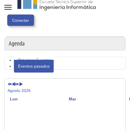
Año
Mes
Próximo
Próximo
anterior
anterior
año
mes
Agenda
Próximos Eventos
Eventos pasados
Agosto 2026
Lun
Mar