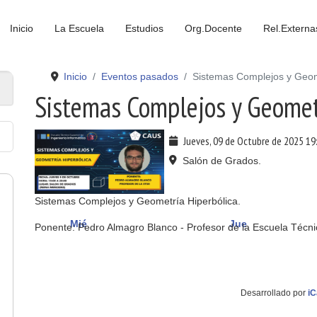
Inicio
La Escuela
Estudios
Org.Docente
Rel.Externa
Inicio
Eventos pasados
Sistemas Complejos y Geom
Sistemas Complejos y Geomet
Jueves, 09 de Octubre de 2025
19
Salón de Grados.
Sistemas Complejos y Geometría Hiperbólica.
Mié
Jue
Ponente: Pedro Almagro Blanco - Profesor de la Escuela Técnic
Desarrollado por
iC