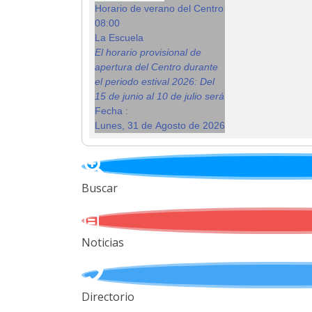
Horario de verano del Centro
08:00
La Escuela
El horario provisional de
apertura del Centro durante
el periodo estival 2026: Del
15 de junio al 10 de julio será
Fecha :
Lunes, 31 de Agosto de 2026
Buscar
Noticias
Directorio