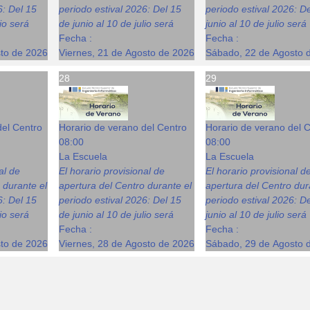
6: Del 15
periodo estival 2026: Del 15
periodo estival 2026: D
lio será
de junio al 10 de julio será
junio al 10 de julio será
Fecha :
Fecha :
sto de 2026
Viernes, 21 de Agosto de 2026
Sábado, 22 de Agosto 
28
29
del Centro
Horario de verano del Centro
Horario de verano del 
08:00
08:00
La Escuela
La Escuela
al de
El horario provisional de
El horario provisional d
 durante el
apertura del Centro durante el
apertura del Centro dur
6: Del 15
periodo estival 2026: Del 15
periodo estival 2026: D
lio será
de junio al 10 de julio será
junio al 10 de julio será
Fecha :
Fecha :
sto de 2026
Viernes, 28 de Agosto de 2026
Sábado, 29 de Agosto 