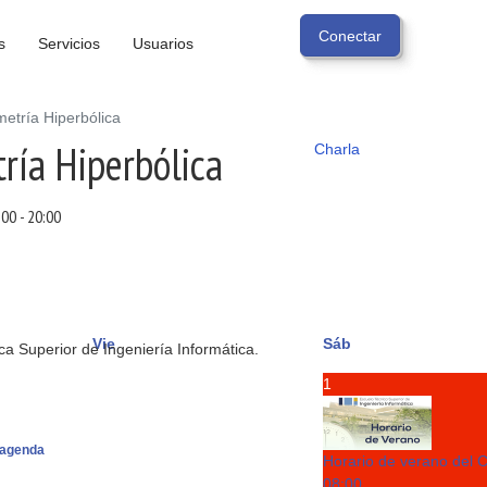
s
Servicios
Usuarios
etría Hiperbólica
ría Hiperbólica
Charla
:00
-
20:00
Vie
Sáb
a Superior de Ingeniería Informática.
1
agenda
Horario de verano del 
08:00