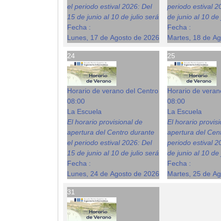
el periodo estival 2026: Del
periodo estival 2
15 de junio al 10 de julio será
de junio al 10 de 
Fecha :
Fecha :
Lunes, 17 de Agosto de 2026
Martes, 18 de A
24
25
Horario de verano del Centro
Horario de veran
08:00
08:00
La Escuela
La Escuela
El horario provisional de
El horario provis
apertura del Centro durante
apertura del Cent
el periodo estival 2026: Del
periodo estival 2
15 de junio al 10 de julio será
de junio al 10 de 
Fecha :
Fecha :
Lunes, 24 de Agosto de 2026
Martes, 25 de A
31