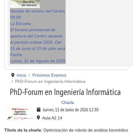
Horario de verano del Centro
08:00
La Escuela
El horario provisional de
apertura del Centro durante
el periodo estival 2026: Del
15 de junio al 10 de julio será
Fecha :
Lunes, 31 de Agosto de 2026
Inicio
Próximos Eventos
PhD-Forum en Ingeniería Informática
PhD-Forum en Ingeniería Informática
Charla
Jueves, 11 de Junio de 2026
12:30
Aula A2.14
Título de la charla
: Optimización de robots de análisis biomédico