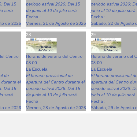
6: Del 15
periodo estival 2026: Del 15
periodo estival 2026: D
lio será
de junio al 10 de julio será
junio al 10 de julio será
Fecha :
Fecha :
sto de 2026
Viernes, 21 de Agosto de 2026
Sábado, 22 de Agosto 
28
29
del Centro
Horario de verano del Centro
Horario de verano del 
08:00
08:00
La Escuela
La Escuela
al de
El horario provisional de
El horario provisional d
 durante el
apertura del Centro durante el
apertura del Centro dur
6: Del 15
periodo estival 2026: Del 15
periodo estival 2026: D
lio será
de junio al 10 de julio será
junio al 10 de julio será
Fecha :
Fecha :
sto de 2026
Viernes, 28 de Agosto de 2026
Sábado, 29 de Agosto 