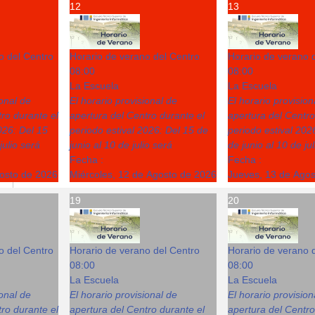
12
13
o del Centro
Horario de verano del Centro
Horario de verano 
08:00
08:00
La Escuela
La Escuela
ional de
El horario provisional de
El horario provision
ro durante el
apertura del Centro durante el
apertura del Centro
026: Del 15
periodo estival 2026: Del 15 de
periodo estival 202
julio será
junio al 10 de julio será
de junio al 10 de ju
Fecha :
Fecha :
gosto de 2026
Miércoles, 12 de Agosto de 2026
Jueves, 13 de Ago
19
20
o del Centro
Horario de verano del Centro
Horario de verano 
08:00
08:00
La Escuela
La Escuela
ional de
El horario provisional de
El horario provision
ro durante el
apertura del Centro durante el
apertura del Centro