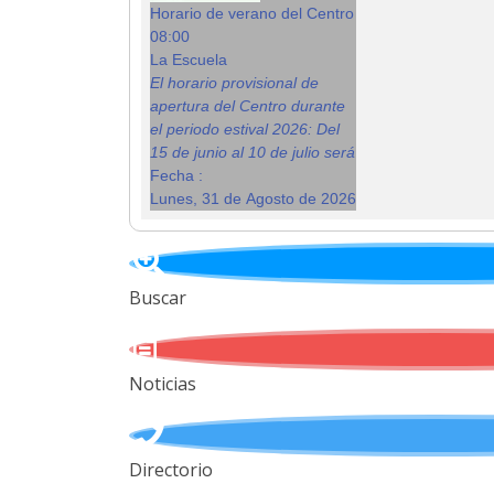
Horario de verano del Centro
08:00
La Escuela
El horario provisional de
apertura del Centro durante
el periodo estival 2026: Del
15 de junio al 10 de julio será
Fecha :
Lunes, 31 de Agosto de 2026
Buscar
Noticias
Directorio