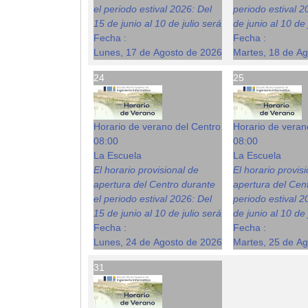
el periodo estival 2026: Del
periodo estival 2
15 de junio al 10 de julio será
de junio al 10 de 
Fecha :
Fecha :
Lunes, 17 de Agosto de 2026
Martes, 18 de A
24
25
Horario de verano del Centro
Horario de veran
08:00
08:00
La Escuela
La Escuela
El horario provisional de
El horario provis
apertura del Centro durante
apertura del Cent
el periodo estival 2026: Del
periodo estival 2
15 de junio al 10 de julio será
de junio al 10 de 
Fecha :
Fecha :
Lunes, 24 de Agosto de 2026
Martes, 25 de A
31