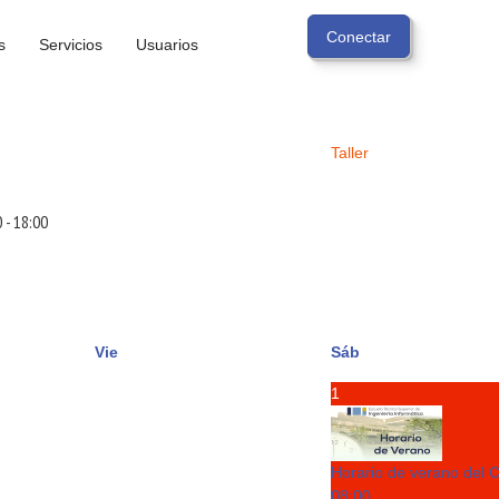
s
Servicios
Usuarios
Taller
0
-
18:00
Vie
Sáb
1
Horario de verano del 
08:00