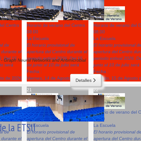
14
15
del Centro
Horario de verano del Centro
Horario de verano del 
08:00
08:00
La Escuela
La Escuela
al de
El horario provisional de
El horario provisional d
 durante el
apertura del Centro durante el
apertura del Centro dur
6: Del 15
periodo estival 2026: Del 15
periodo estival 2026: D
 - Graph Neural Networks and Antimicrobial
lio será
de junio al 10 de julio será
junio al 10 de julio será
Fecha :
Fecha :
sto de 2026
Viernes, 14 de Agosto de 2026
Sábado, 15 de Agosto 
Detalles
21
22
del Centro
Horario de verano del Centro
Horario de verano del 
08:00
08:00
e la ETSII
La Escuela
La Escuela
al de
El horario provisional de
El horario provisional d
 durante el
apertura del Centro durante el
apertura del Centro dur