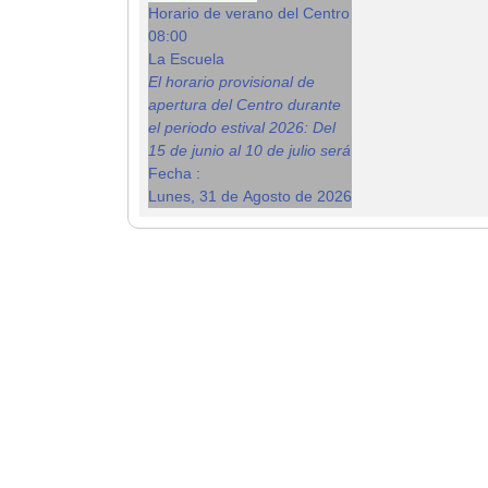
Horario de verano del Centro
08:00
La Escuela
El horario provisional de
apertura del Centro durante
el periodo estival 2026: Del
15 de junio al 10 de julio será
Fecha :
Lunes, 31 de Agosto de 2026