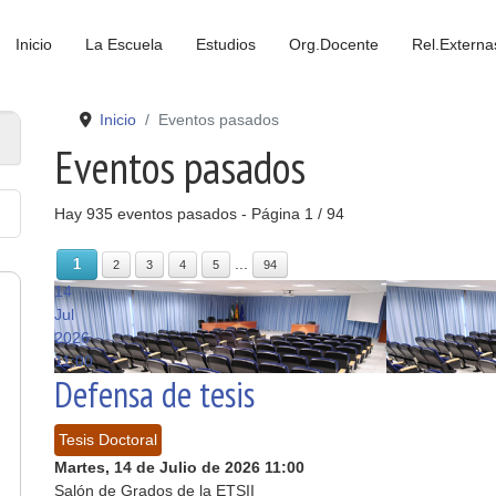
Inicio
La Escuela
Estudios
Org.Docente
Rel.Externa
Inicio
Eventos pasados
Eventos pasados
Hay 935 eventos pasados
- Página 1 / 94
...
1
2
3
4
5
94
14
Jul
2026
Mié
Jue
11:00
Defensa de tesis
Tesis Doctoral
Martes, 14 de Julio de 2026
11:00
Salón de Grados de la ETSII