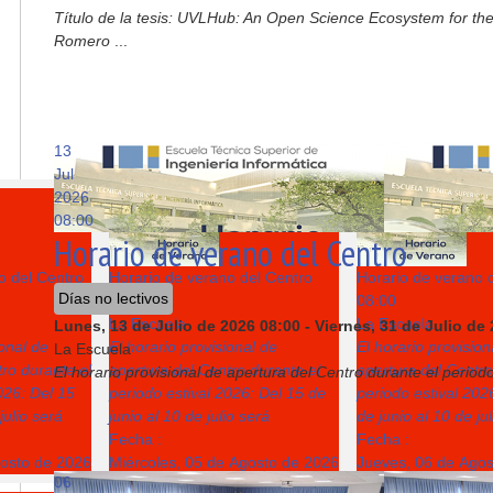
Título de la tesis: UVLHub: An Open Science Ecosystem for the
Romero
...
13
Jul
2026
5
6
08:00
Horario de verano del Centro
o del Centro
Horario de verano del Centro
Horario de verano 
Días no lectivos
08:00
08:00
La Escuela
La Escuela
Lunes, 13 de Julio de 2026
08:00
-
Viernes, 31 de Julio de
ional de
El horario provisional de
El horario provision
La Escuela
ro durante el
apertura del Centro durante el
apertura del Centro
El horario provisional de apertura del Centro durante el periodo
026: Del 15
periodo estival 2026: Del 15 de
periodo estival 202
julio será
junio al 10 de julio será
de junio al 10 de ju
Fecha :
Fecha :
gosto de 2026
Miércoles, 05 de Agosto de 2026
Jueves, 06 de Ago
06