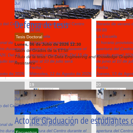
12
13
Jul
2026
12:30
Defensa de tesis
o del Centro
Horario de verano del Centro
Horario de verano 
08:00
08:00
La Escuela
La Escuela
Tesis Doctoral
ional de
El horario provisional de
El horario provision
Lunes, 06 de Julio de 2026
12:30
ro durante el
apertura del Centro durante el
apertura del Centro
Salón de Grados de la ETSII
026: Del 15
periodo estival 2026: Del 15 de
periodo estival 202
Título de la tesis: On Data Engineering and Knowledge Graphs
julio será
junio al 10 de julio será
de junio al 10 de ju
Resistance
...
Fecha :
Fecha :
gosto de 2026
Miércoles, 12 de Agosto de 2026
Jueves, 13 de Ago
19
20
03
Jul
2026
o del Centro
Horario de verano del Centro
Horario de verano 
19:30
08:00
08:00
Acto de Graduación de estudiantes d
La Escuela
La Escuela
ional de
El horario provisional de
El horario provision
ro durante el
apertura del Centro durante el
apertura del Centro
Encuentros