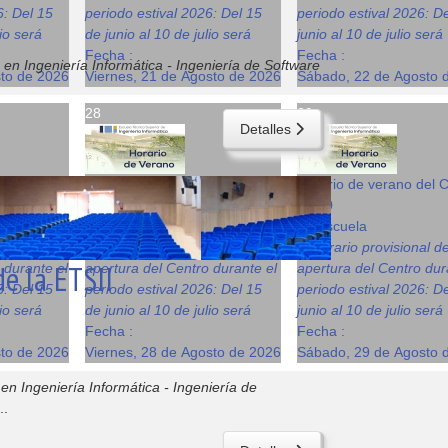
6: Del 15
periodo estival 2026: Del 15
periodo estival 2026: D
lio será
de junio al 10 de julio será
junio al 10 de julio será
Fecha :
Fecha :
 en Ingeniería Informática - Ingeniería de Software
sto de 2026
Viernes, 21 de Agosto de 2026
Sábado, 22 de Agosto 
28
29
Detalles
del Centro
Horario de verano del Centro
Horario de verano del 
08:00
08:00
La Escuela
La Escuela
al de
El horario provisional de
El horario provisional d
e la ETSII
 durante el
apertura del Centro durante el
apertura del Centro dur
6: Del 15
periodo estival 2026: Del 15
periodo estival 2026: D
lio será
de junio al 10 de julio será
junio al 10 de julio será
Fecha :
Fecha :
sto de 2026
Viernes, 28 de Agosto de 2026
Sábado, 29 de Agosto 
en Ingeniería Informática - Ingeniería de
..