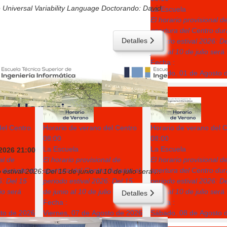
 Universal Variability Language Doctorando: David
La Escuela
El horario provisional d
apertura del Centro dur
Detalles
periodo estival 2026: D
junio al 10 de julio será
Fecha :
Sábado, 01 de Agosto 
7
8
del Centro
Horario de verano del Centro
Horario de verano del 
08:00
08:00
La Escuela
La Escuela
 2026
21:00
al de
El horario provisional de
El horario provisional d
 durante el
apertura del Centro durante el
apertura del Centro dur
 estival 2026: Del 15 de junio al 10 de julio será
...
6: Del 15
periodo estival 2026: Del 15
periodo estival 2026: D
lio será
de junio al 10 de julio será
junio al 10 de julio será
Detalles
Fecha :
Fecha :
sto de 2026
Viernes, 07 de Agosto de 2026
Sábado, 08 de Agosto 