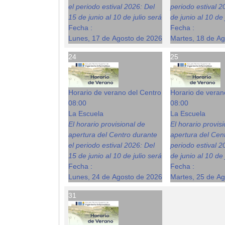
el periodo estival 2026: Del
periodo estival 2
15 de junio al 10 de julio será
de junio al 10 de 
Fecha :
Fecha :
Lunes, 17 de Agosto de 2026
Martes, 18 de A
24
25
Horario de verano del Centro
Horario de veran
08:00
08:00
La Escuela
La Escuela
El horario provisional de
El horario provis
apertura del Centro durante
apertura del Cent
el periodo estival 2026: Del
periodo estival 2
15 de junio al 10 de julio será
de junio al 10 de 
Fecha :
Fecha :
Lunes, 24 de Agosto de 2026
Martes, 25 de A
31