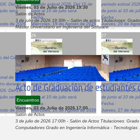
026: Del 15
periodo estival 2026: Del 15 de
periodo estival 202
Viernes, 03 de Julio de 2026
19:30
julio será
junio al 10 de julio será
de junio al 10 de ju
Salón de Actos
Fecha :
Fecha :
3 de julio de 2026 19:30h – Salón de actos Titulaciones: Grado
gosto de 2026
Miércoles, 19 de Agosto de 2026
Jueves, 20 de Ago
Máster Universitario en Ingeniería del Software:
...
26
27
o del Centro
Horario de verano del Centro
Horario de verano 
03
08:00
08:00
Jul
La Escuela
La Escuela
2026
ional de
El horario provisional de
El horario provision
17:00
Acto de Graduación de estudiantes d
ro durante el
apertura del Centro durante el
apertura del Centro
026: Del 15
periodo estival 2026: Del 15 de
periodo estival 202
julio será
junio al 10 de julio será
de junio al 10 de ju
Encuentros
Fecha :
Fecha :
Viernes, 03 de Julio de 2026
17:00
gosto de 2026
Miércoles, 26 de Agosto de 2026
Jueves, 27 de Ago
Salón de Actos
3 de julio de 2026 17:00h - Salón de Actos Titulaciones: Grado 
Computadores Grado en Ingeniería Informática - Tecnologías
.