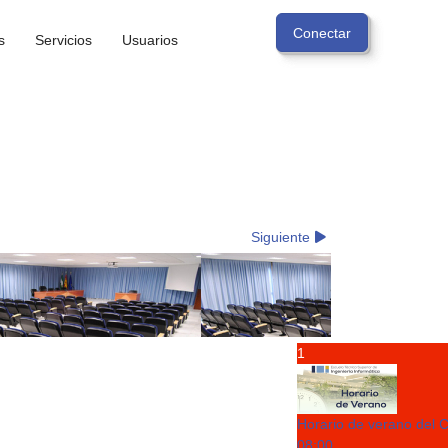
s
Servicios
Usuarios
Siguiente
Vie
Sáb
1
Horario de verano del 
08:00