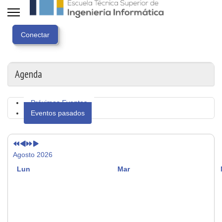
Año
Mes
Próximo
Próximo
anterior
anterior
año
mes
Agenda
Próximos Eventos
Eventos pasados
Agosto 2026
Lun
Mar