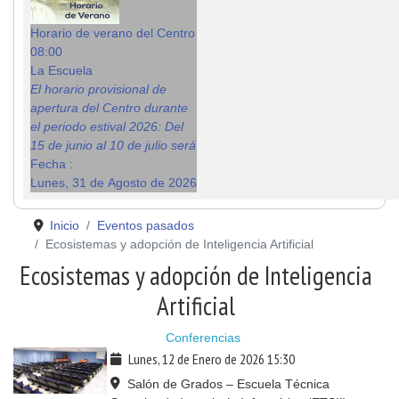
Horario de verano del Centro
08:00
La Escuela
El horario provisional de
apertura del Centro durante
el periodo estival 2026: Del
15 de junio al 10 de julio será
Fecha :
Lunes, 31 de Agosto de 2026
Inicio
Eventos pasados
Ecosistemas y adopción de Inteligencia Artificial
Ecosistemas y adopción de Inteligencia
Artificial
Conferencias
Lunes, 12 de Enero de 2026
15:30
Salón de Grados – Escuela Técnica