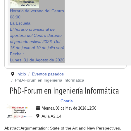
Horario de verano del Centro
08:00
La Escuela
El horario provisional de
apertura del Centro durante
el periodo estival 2026: Del
15 de junio al 10 de julio será
Fecha :
Lunes, 31 de Agosto de 2026
Inicio
Eventos pasados
PhD-Forum en Ingeniería Informática
PhD-Forum en Ingeniería Informática
Charla
Viernes, 08 de May de 2026
12:30
Aula A2.14
Abstract Argumentation: State of the Art and New Perspectives.​