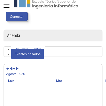
Año
Mes
Próximo
Próximo
anterior
anterior
año
mes
Agenda
Próximos Eventos
Eventos pasados
Agosto 2026
Lun
Mar