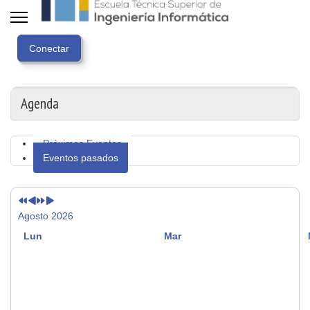
Año
Mes
Próximo
Próximo
anterior
anterior
año
mes
Agenda
Próximos Eventos
Eventos pasados
Agosto 2026
Lun
Mar