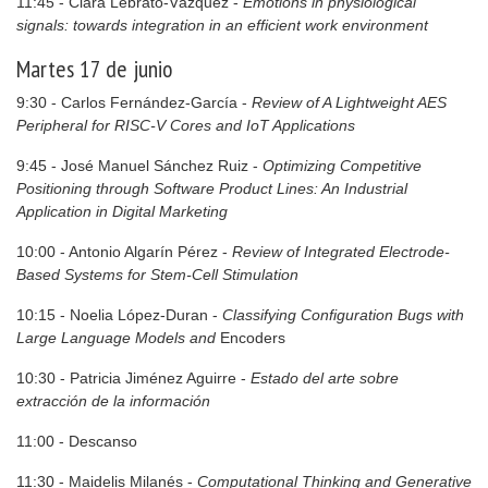
11:45 - Clara Lebrato-Vázquez -
Emotions in physiological
signals: towards integration in an efficient work environment
Martes 17 de junio
9:30 - Carlos Fernández-García -
Review of A Lightweight AES
Peripheral for RISC-V Cores and IoT Applications
9:45 - José Manuel Sánchez Ruiz -
Optimizing Competitive
Positioning through Software Product Lines: An Industrial
Application in Digital Marketing
10:00 - Antonio Algarín Pérez -
Review of Integrated Electrode-
Based Systems for Stem-Cell Stimulation
10:15 - Noelia López-Duran -
Classifying Configuration Bugs with
Large Language Models and
Encoders
10:30 - Patricia Jiménez Aguirre -
Estado del arte sobre
extracción de la información
11:00 - Descanso
11:30 - Maidelis Milanés -
Computational Thinking and Generative