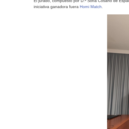
El jurado, compuesto por D.ª Sofía Cosano de Espac
iniciativa ganadora fuera
Homi Match
.