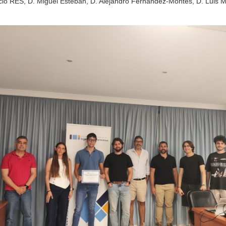
io RES, D. Miguel Esteban, D. Alejandro Fernández-Montes, D. Luis Mig