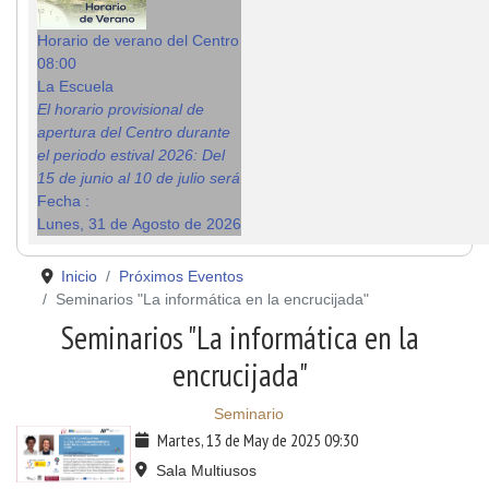
Horario de verano del Centro
08:00
La Escuela
El horario provisional de
apertura del Centro durante
el periodo estival 2026: Del
15 de junio al 10 de julio será
Fecha :
Lunes, 31 de Agosto de 2026
Inicio
Próximos Eventos
Seminarios "La informática en la encrucijada"
Seminarios "La informática en la
encrucijada"
Seminario
Martes, 13 de May de 2025
09:30
Sala Multiusos