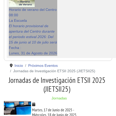
Horario de verano del Centro
08:00
La Escuela
El horario provisional de
apertura del Centro durante
el periodo estival 2026: Del
15 de junio al 10 de julio será
Fecha :
Lunes, 31 de Agosto de 2026
Inicio
Próximos Eventos
Jornadas de Investigación ETSII 2025 (JIETSII25)
Jornadas de Investigación ETSII 2025
(JIETSII25)
Jornadas
Martes, 17 de Junio de 2025
-
Miércoles, 18 de Junio de 2025