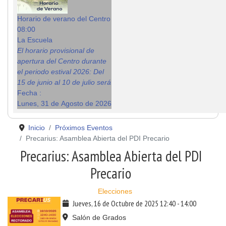
Horario de verano del Centro
08:00
La Escuela
El horario provisional de
apertura del Centro durante
el periodo estival 2026: Del
15 de junio al 10 de julio será
Fecha :
Lunes, 31 de Agosto de 2026
Inicio
Próximos Eventos
Precarius: Asamblea Abierta del PDI Precario
Precarius: Asamblea Abierta del PDI
Precario
Elecciones
Jueves, 16 de Octubre de 2025
12:40
-
14:00
Salón de Grados