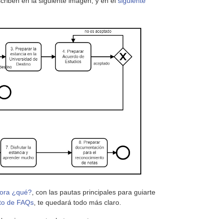
riben en la siguiente imagen, y en el
siguiente
hora ¿qué?
, con las pautas principales para guiarte
to de FAQs
, te quedará todo más claro.