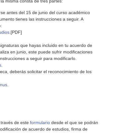
 la misma consta de tres partes:
rse antes del 15 de junio del curso académico
umento tienes las instrucciones a seguir. A
:
udios
.[PDF]
asignaturas que hayas incluido en tu acuerdo de
iza en junio, este puede sufrir modificaciones
instrucciones a seguir para modificarlo.
s
.
eca, deberás solicitar el reconocimiento de los
smus
.
a través de este
formulario
desde el que se podrán
odificación de acuerdo de estudios, firma de