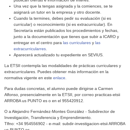
publican ofertas e información de interés.
Una vez que la tengas asignada y la comiences, se te
asignará un tutor en la empresa y otro docente.
Cuando la termines, debes pedir su evaluación (si es
curricular) o reconocimiento (si es extracurricular). En
Secretaría están publicados los procedimientos y fechas,
junto a la documentación que tienes que subir a ICARO y
entregar en el centro para
las curriculares
y
las
extracurricularres
.
Aparecerá actualizado tu expediente en SEVIUS.
La ETSII contempla las modalidades de prácticas curriculares y
extracurriculares. Puedes obtener más información en la
normativa vigente en este
enlace
.
Para dudas concretas, el alumno puede dirigirse a Carmen
Alfonso, presencialmente en la ETSII, por correo practicas-etsii
ARROBA us PUNTO es o en el 955420912.
O a Alejandro Fernández-Montes González - Subdirector de
Investigación, Transferencia y Emprendimiento.
Tlfno: +34 954556902 - e-mail: subdir-investigacion-etsii ARROBA
us PUNTO es.