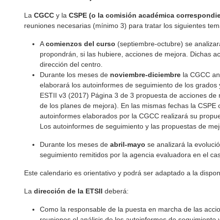
La
CGCC
y la
CSPE (o la comisión académica correspondie
reuniones necesarias (mínimo 3) para tratar los siguientes tema
A
comienzos del curso
(septiembre-octubre) se analizar
propondrán, si las hubiere, acciones de mejora. Dichas a
dirección del centro.
Durante los meses de
noviembre-diciembre
la CGCC anal
elaborará los autoinformes de seguimiento de los grados y
ESTII v3 (2017) Página 3 de 3 propuesta de acciones de m
de los planes de mejora). En las mismas fechas la CSPE o
autoinformes elaborados por la CGCC realizará su propu
Los autoinformes de seguimiento y las propuestas de mejo
Durante los meses de
abril-mayo
se analizará la evoluci
seguimiento remitidos por la agencia evaluadora en el cas
Este calendario es orientativo y podrá ser adaptado a la disponi
La
dirección de la ETSII
deberá:
Como la responsable de la puesta en marcha de las accio
reuniones el análisis de los autoinformes de seguimiento 