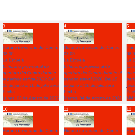
3
4
5
Horario de verano del Centro
Horario de verano del Centro
Hora
08:00
08:00
08:
La Escuela
La Escuela
La E
El horario provisional de
El horario provisional de
El h
apertura del Centro durante
apertura del Centro durante el
aper
el periodo estival 2026: Del
periodo estival 2026: Del 15
peri
15 de junio al 10 de julio será
de junio al 10 de julio será
juni
Fecha :
Fecha :
Fech
Lunes, 03 de Agosto de 2026
Martes, 04 de Agosto de 2026
Miér
10
11
12
Horario de verano del Centro
Horario de verano del Centro
Hora