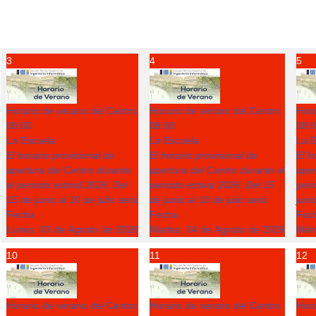
3
4
5
Horario de verano del Centro
Horario de verano del Centro
Hora
08:00
08:00
08:
La Escuela
La Escuela
La E
El horario provisional de
El horario provisional de
El h
apertura del Centro durante
apertura del Centro durante el
aper
el periodo estival 2026: Del
periodo estival 2026: Del 15
peri
15 de junio al 10 de julio será
de junio al 10 de julio será
juni
Fecha :
Fecha :
Fech
Lunes, 03 de Agosto de 2026
Martes, 04 de Agosto de 2026
Miér
10
11
12
Horario de verano del Centro
Horario de verano del Centro
Hora