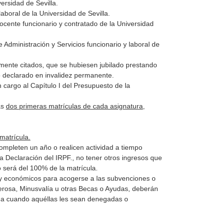
ersidad de Sevilla.
laboral de la Universidad de Sevilla.
cente funcionario y contratado de la Universidad
Administración y Servicios funcionario y laboral de
mente citados, que se hubiesen jubilado prestando
do declarado en invalidez permanente.
 cargo al Capítulo I del Presupuesto de la
as
dos primeras matrículas de cada asignatura
,
matrícula.
completen un año o realicen actividad a tiempo
la Declaración del IRPF., no tener otros ingresos que
o será del 100% de la matrícula.
 y económicos para acogerse a las subvenciones o
erosa, Minusvalía u otras Becas o Ayudas, deberán
yuda cuando aquéllas les sean denegadas o