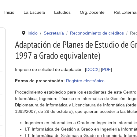
Inicio
La Escuela
Estudios
Org.Docente
Rel.Externa
Inicio
Secretaría
Reconocimiento de créditos
Rec
Adaptación de Planes de Estudio de Gr
1997 a Grado equivalente)
Impreso de solicitud de adaptación. [
DOCX
] [
PDF
]
Forma de presentación:
Registro electrónico
.
Procedimiento establecido para los estudiantes de este Cent
Informática, Ingeniero Técnico en Informática de Gestión, Ing
Diplomatura de Informática y Licenciatura de Informática (orden
1393/2007, de 29 de octubre), que quieran acceder a las titul
Ingeniero en Informática a Grado en Ingeniería Informáti
I.T. Informática de Gestión a Grado en Ingeniería Informát
I.T. Informática de Sistemas a Grado en Ingeniería Infor