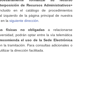
cesariamente formalizar su recurso
nterposición de Recursos Administrativos»
ncluido en el catálogo de procedimientos
al izquierdo de la página principal de nuestra
 en la
siguiente dirección
.
as físicas no obligadas
a relacionarse
versidad, podrán optar entre la vía telemática
recomienda el uso de la Sede Electrónica
n la tramitación. Para consultas adicionales o
lizar la dirección facilitada.