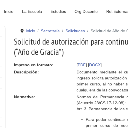
Inicio
La Escuela
Estudios
Org.Docente
Rel.Externa
Inicio
Secretaría
Solicitudes
Solicitud de Año de 
Solicitud de autorización para contin
(“Año de Gracia”)
Impreso en formato:
[
PDF
] [
DOCX
]
Descripción:
Documento mediante el cu
ingreso solicita autorizació
primer curso, al no haber 
cualquiera de las convocatori
Normativa:
Normas de Permanencia de
(Acuerdo 23/CS 17-12-08):
Art. 3. Permanencia de los 
Para poder continuar s
primer curso de nue