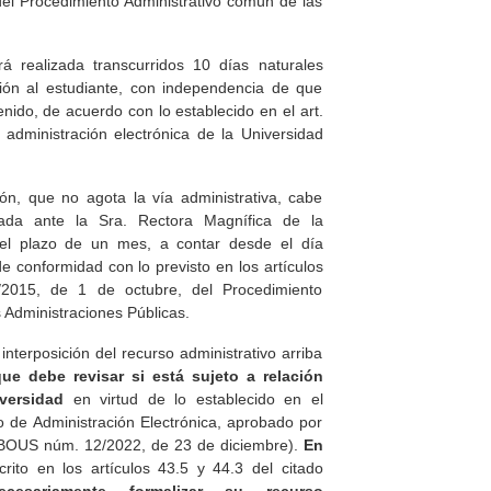
del Procedimiento Administrativo común de las
rá realizada transcurridos 10 días naturales
ión al estudiante, con independencia de que
nido, de acuerdo con lo establecido en el art.
administración electrónica de la Universidad
ión, que no agota la vía administrativa, cabe
zada ante la Sra. Rectora Magnífica de la
 el plazo de un mes, a contar desde el día
 de conformidad con lo previsto en los artículos
2015, de 1 de octubre, del Procedimiento
 Administraciones Públicas.
interposición del recurso administrativo arriba
que debe revisar si está sujeto a relación
versidad
en virtud de lo establecido en el
o de Administración Electrónica, aprobado por
BOUS núm. 12/2022, de 23 de diciembre).
En
crito en los artículos 43.5 y 44.3 del citado