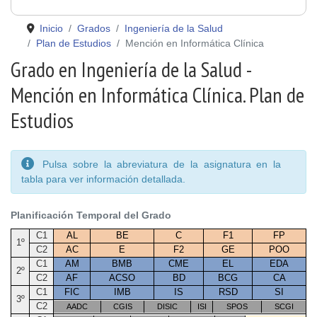
Inicio
Grados
Ingeniería de la Salud
Plan de Estudios
Mención en Informática Clínica
Grado en Ingeniería de la Salud -
Mención en Informática Clínica. Plan de
Estudios
Pulsa sobre la abreviatura de la asignatura en la
tabla para ver información detallada.
Planificación Temporal del Grado
C1
AL
BE
C
F1
FP
1º
C2
AC
E
F2
GE
POO
C1
AM
BMB
CME
EL
EDA
2º
C2
AF
ACSO
BD
BCG
CA
C1
FIC
IMB
IS
RSD
SI
3º
C2
AADC
CGIS
DISIC
ISI
SPOS
SCGI