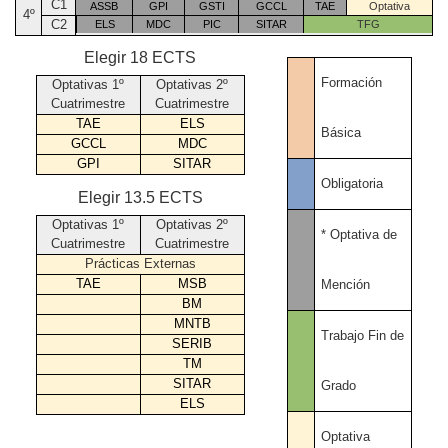
C1
ASSB
GPI
GSTI
GCCL
TAE
Optativa
4º
C2
ELS
MDC
PIC
SITAR
TFG
Elegir 18 ECTS
Formación
Optativas 1º
Optativas 2º
Cuatrimestre
Cuatrimestre
TAE
ELS
Básica
GCCL
MDC
GPI
SITAR
Obligatoria
Elegir 13.5 ECTS
Optativas 1º
Optativas 2º
* Optativa de
Cuatrimestre
Cuatrimestre
Prácticas Externas
TAE
MSB
Mención
BM
MNTB
Trabajo Fin de
SERIB
TM
SITAR
Grado
ELS
Optativa