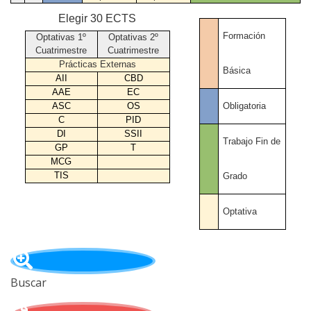
Elegir 30 ECTS
Formación
Optativas 1º
Optativas 2º
Cuatrimestre
Cuatrimestre
Prácticas Externas
Básica
AII
CBD
AAE
EC
Obligatoria
ASC
OS
C
PID
DI
SSII
Trabajo Fin de
GP
T
MCG
TIS
Grado
Optativa
Buscar