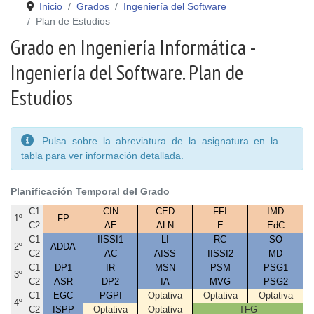
Inicio
Grados
Ingeniería del Software
Plan de Estudios
Grado en Ingeniería Informática -
Ingeniería del Software. Plan de
Estudios
Pulsa sobre la abreviatura de la asignatura en la
tabla para ver información detallada.
Planificación Temporal del Grado
C1
CIN
CED
FFI
IMD
1º
FP
C2
AE
ALN
E
EdC
C1
IISSI1
LI
RC
SO
2º
ADDA
C2
AC
AISS
IISSI2
MD
C1
DP1
IR
MSN
PSM
PSG1
3º
C2
ASR
DP2
IA
MVG
PSG2
C1
EGC
PGPI
Optativa
Optativa
Optativa
4º
C2
ISPP
Optativa
Optativa
TFG