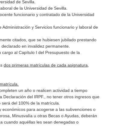
ersidad de Sevilla.
laboral de la Universidad de Sevilla.
cente funcionario y contratado de la Universidad
Administración y Servicios funcionario y laboral de
mente citados, que se hubiesen jubilado prestando
do declarado en invalidez permanente.
 cargo al Capítulo I del Presupuesto de la
as
dos primeras matrículas de cada asignatura
,
matrícula.
completen un año o realicen actividad a tiempo
la Declaración del IRPF., no tener otros ingresos que
o será del 100% de la matrícula.
 y económicos para acogerse a las subvenciones o
erosa, Minusvalía u otras Becas o Ayudas, deberán
yuda cuando aquéllas les sean denegadas o