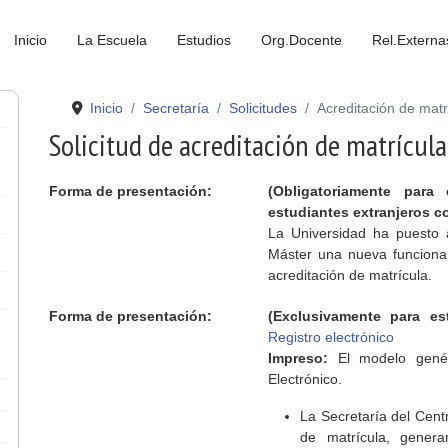
Inicio
La Escuela
Estudios
Org.Docente
Rel.Externa
Inicio
Secretaría
Solicitudes
Acreditación de matr
Solicitud de acreditación de matrícula
Forma de presentación:
(Obligatoriamente para
estudiantes extranjeros c
La Universidad ha puesto 
Máster una nueva funcionali
acreditación de matrícula.
Forma de presentación:
(Exclusivamente para es
Registro electrónico
Impreso:
El modelo genéri
Electrónico.
La Secretaría del Centr
de matrícula, gener