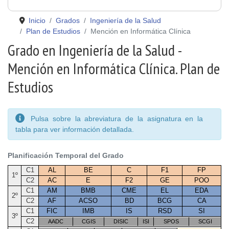
Inicio
Grados
Ingeniería de la Salud
Plan de Estudios
Mención en Informática Clínica
Grado en Ingeniería de la Salud -
Mención en Informática Clínica. Plan de
Estudios
Pulsa sobre la abreviatura de la asignatura en la
tabla para ver información detallada.
Planificación Temporal del Grado
C1
AL
BE
C
F1
FP
1º
C2
AC
E
F2
GE
POO
C1
AM
BMB
CME
EL
EDA
2º
C2
AF
ACSO
BD
BCG
CA
C1
FIC
IMB
IS
RSD
SI
3º
C2
AADC
CGIS
DISIC
ISI
SPOS
SCGI