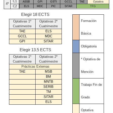
C1
ASSB
GPI
GSTI
GCCL
TAE
Optativa
4º
C2
ELS
MDC
PIC
SITAR
TFG
Elegir 18 ECTS
Formación
Optativas 1º
Optativas 2º
Cuatrimestre
Cuatrimestre
TAE
ELS
Básica
GCCL
MDC
GPI
SITAR
Obligatoria
Elegir 13.5 ECTS
Optativas 1º
Optativas 2º
* Optativa de
Cuatrimestre
Cuatrimestre
Prácticas Externas
TAE
MSB
Mención
BM
MNTB
Trabajo Fin de
SERIB
TM
SITAR
Grado
ELS
Optativa