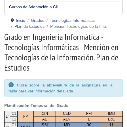
Cursos de Adaptación a GII
Inicio
Grados
Tecnologías Informáticas
Plan de Estudios
Mención Tecnologías de la Info.
Grado en Ingeniería Informática -
Tecnologías Informáticas - Mención en
Tecnologías de la Información. Plan de
Estudios
Pulsa sobre la abreviatura de la asignatura en la
tabla para ver información detallada.
Planificación Temporal del Grado
C1
CIN
CED
FFI
IMD
1º
FP
C2
AE
ALN
E
EdC
C1
IISSI1
MD
RC
LI