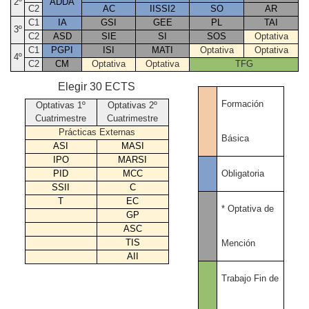
2º
ADDA
C2
AC
IISSI2
SO
AR
C1
IA
GSI
GEE
PL
TAI
3º
C2
ASD
SIE
SI
SOS
Optativa
C1
PGPI
ISI
MATI
Optativa
Optativa
4º
C2
CM
Optativa
Optativa
TFG
Elegir 30 ECTS
Formación
Optativas 1º
Optativas 2º
Cuatrimestre
Cuatrimestre
Prácticas Externas
Básica
ASI
MASI
IPO
MARSI
Obligatoria
PID
MCC
SSII
C
T
EC
* Optativa de
GP
ASC
TIS
Mención
AII
Trabajo Fin de